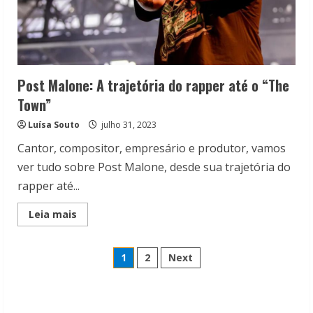
Post Malone: A trajetória do rapper até o “The
Town”
Luísa Souto
julho 31, 2023
Cantor, compositor, empresário e produtor, vamos
ver tudo sobre Post Malone, desde sua trajetória do
rapper até...
Read
Leia mais
more
about
Post
Paginação
Malone:
1
2
Next
A
trajetória
de
do
rapper
até
o