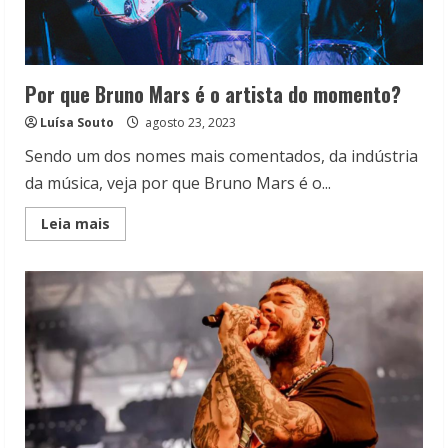
Por que Bruno Mars é o artista do momento?
Luísa Souto
agosto 23, 2023
Sendo um dos nomes mais comentados, da indústria
da música, veja por que Bruno Mars é o...
Read
Leia mais
more
about
Por
que
Bruno
Mars
é
o
artista
do
momento?