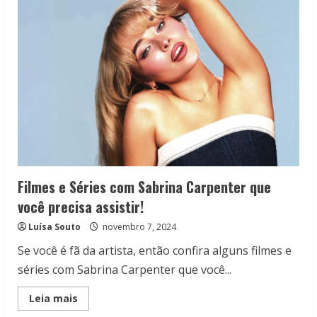
de
Você:
Max
lança
um
retrato
íntimo
e
afetivo
da
artista
Filmes e Séries com Sabrina Carpenter que
você precisa assistir!
Luísa Souto
novembro 7, 2024
Se você é fã da artista, então confira alguns filmes e
séries com Sabrina Carpenter que você...
Read
Leia mais
more