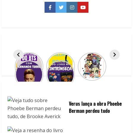
posts
“The
Town”
Facebook
Twitter
Instagram
YouTube
Verus lança a obra Phoebe
Berman perdeu tudo