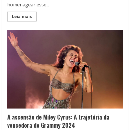
homenagear esse...
Read
Leia mais
more
about
Akira
Toriyama:
Conheça
o
criador
do
universo
“Dragon
Ball”
A ascensão de Miley Cyrus: A trajetória da
vencedora do Grammy 2024