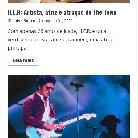
H.E.R: Artista, atriz e atração do The Town
Luísa Souto
agosto 31, 2023
Com apenas 26 anos de idade, H.E.R. é uma
verdadeira artista, atriz e, também, uma atração
principal...
Read
Leia mais
more
about
H.E.R:
Artista,
atriz
e
atração
do
The
Town