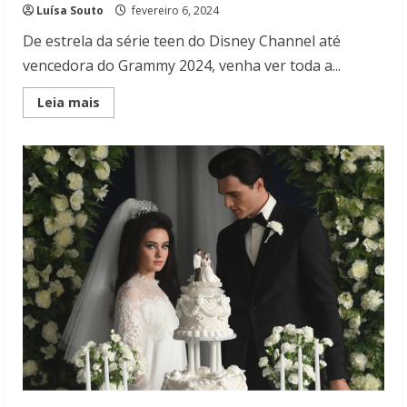
Luísa Souto
fevereiro 6, 2024
De estrela da série teen do Disney Channel até
vencedora do Grammy 2024, venha ver toda a...
Read
Leia mais
more
about
A
ascensão
de
Miley
Cyrus:
A
trajetória
da
vencedora
do
Grammy
2024