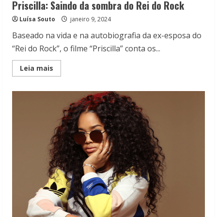
Priscilla: Saindo da sombra do Rei do Rock
Luísa Souto
janeiro 9, 2024
Baseado na vida e na autobiografia da ex-esposa do
“Rei do Rock”, o filme “Priscilla” conta os...
Read
Leia mais
more
about
Priscilla:
Saindo
da
sombra
do
Rei
do
Rock