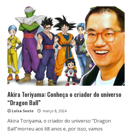
about
Filmes
e
Séries
com
Sabrina
Carpenter
que
você
precisa
assistir!
Akira Toriyama: Conheça o criador do universo
“Dragon Ball”
Luísa Souto
março 8, 2024
Akira Toriyama, o criador do universo “Dragon
Ball”morreu aos 68 anos e, por isso, vamos