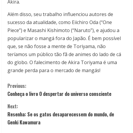
Akira.
Além disso, seu trabalho influenciou autores de
sucesso da atualidade, como Eiichiro Oda (“One
Piece”) e Masashi Kishimoto (“Naruto”), e ajudou a
popularizar o mangá fora do Japão. É bem possível
que, se não fosse a mente de Toriyama, não
teríamos um público tão fã de animes do lado de cá
do globo. O falecimento de Akira Toriyama é uma
grande perda para o mercado de mangás!
C
Previous:
Conheça o livro O despertar do universo consciente
o
Next:
n
Resenha: Se os gatos desaparecessem do mundo, de
t
Genki Kawamura