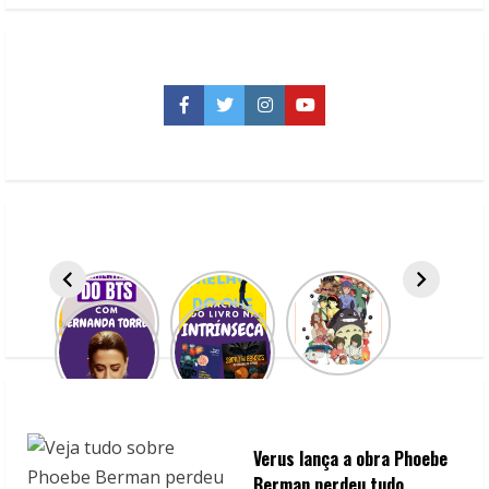
i
n
u
Facebook
Twitter
Instagram
YouTube
e
R
e
a
d
i
n
Verus lança a obra Phoebe
g
Berman perdeu tudo