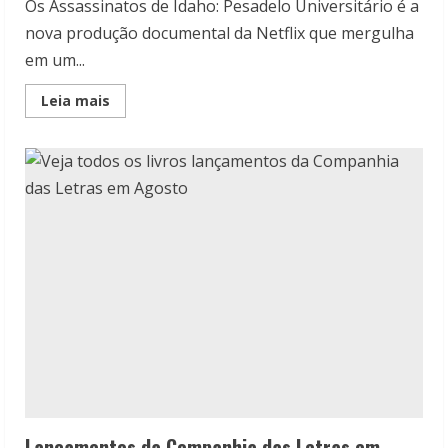
Os Assassinatos de Idaho: Pesadelo Universitário é a
nova produção documental da Netflix que mergulha
em um...
Read
Leia mais
more
about
Os
Assassinatos
de
Idaho:
Pesadelo
Universitário
chegou
na
Netflix
Lançamentos da Companhia das Letras em