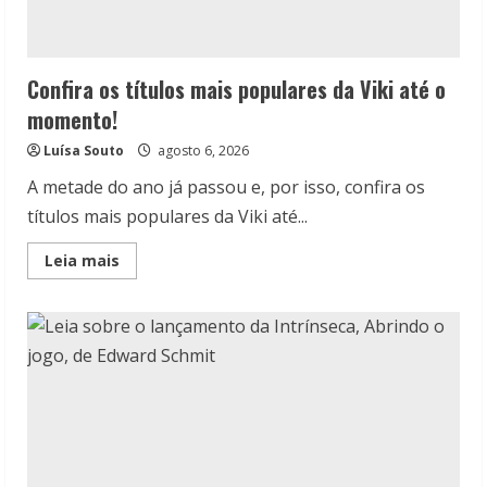
Confira os títulos mais populares da Viki até o
momento!
Luísa Souto
agosto 6, 2026
A metade do ano já passou e, por isso, confira os
títulos mais populares da Viki até...
Read
Leia mais
more
about
Confira
os
títulos
mais
populares
da
Viki
até
o
momento!