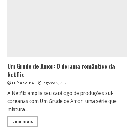
romance
Um Grude de Amor: O dorama romântico da
Netflix
Luísa Souto
agosto 5, 2026
A Netflix amplia seu catálogo de produções sul-
coreanas com Um Grude de Amor, uma série que
mistura...
Read
Leia mais
more
about
Um