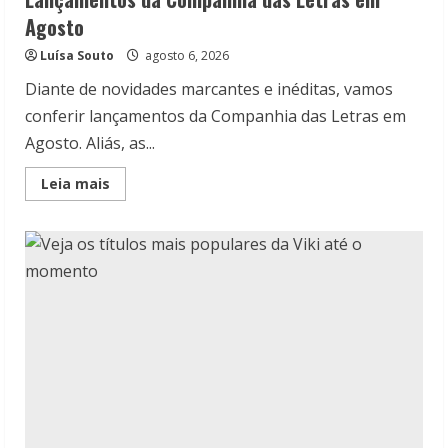
Agosto
Luísa Souto
agosto 6, 2026
Diante de novidades marcantes e inéditas, vamos
conferir lançamentos da Companhia das Letras em
Agosto. Aliás, as...
Read
Leia mais
more
about
Lançamentos
da
Companhia
das
Letras
em
Agosto