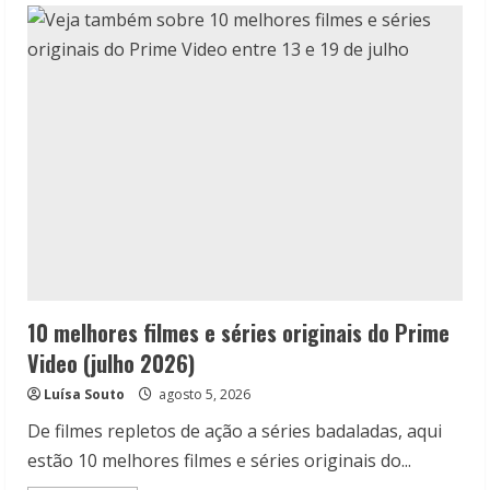
Grude
de
Amor:
O
dorama
romântico
da
Netflix
10 melhores filmes e séries originais do Prime
Video (julho 2026)
Luísa Souto
agosto 5, 2026
De filmes repletos de ação a séries badaladas, aqui
estão 10 melhores filmes e séries originais do...