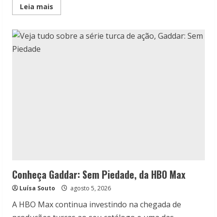
Read
Leia mais
more
about
10
melhores
filmes
e
séries
originais
do
Prime
Video
(julho
2026)
Conheça Gaddar: Sem Piedade, da HBO Max
Luísa Souto
agosto 5, 2026
A HBO Max continua investindo na chegada de