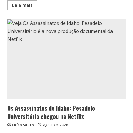
Read
Leia mais
more
about
Resenha:
Fogo
no
Ringue,
de
K.C.
Carmichael
Os Assassinatos de Idaho: Pesadelo
Universitário chegou na Netflix
Luísa Souto
agosto 6, 2026