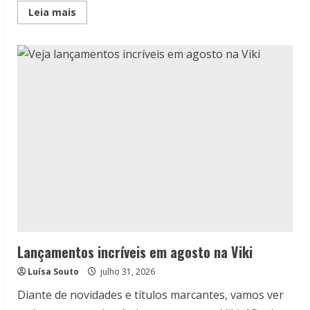
Read
Leia mais
more
about
Lançamentos
de
agosto
da
Galera
Record
Lançamentos incríveis em agosto na Viki
Luísa Souto
julho 31, 2026
Diante de novidades e títulos marcantes, vamos ver