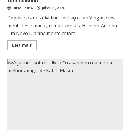
Luísa Souto
julho 31, 2026
Depois de anos dividindo espaço com Vingadores,
mentores e ameaças multiversais, Homem-Aranha:
Um Novo Dia finalmente coloca...
Read
Leia mais
more
about
Homem-
Aranha:
Um
Novo
Dia-
É
o
melhor
do
Tom
Holland?