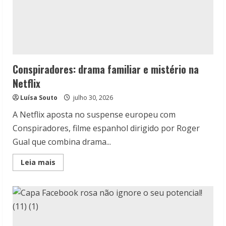
Conspiradores: drama familiar e mistério na
Netflix
Luísa Souto
julho 30, 2026
A Netflix aposta no suspense europeu com
Conspiradores, filme espanhol dirigido por Roger
Gual que combina drama...
Read
Leia mais
more
about
Conspiradores:
drama
familiar
e
mistério
na
Netflix