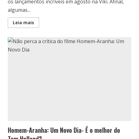
os lançamentos incríveis em agosto na Viki. Afinal,
algumas...
Read
Leia mais
more
about
Lançamentos
incríveis
em
agosto
na
Viki
Homem-Aranha: Um Novo Dia- É o melhor do
Tom Holland?