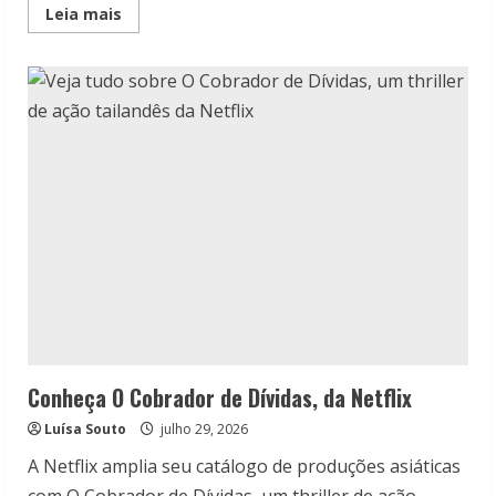
Read
Leia mais
more
about
Pompeia:
Além
do
Tempo
com
Tom
Hiddleston
chegou
no
Disney
+
Conheça O Cobrador de Dívidas, da Netflix
Luísa Souto
julho 29, 2026
A Netflix amplia seu catálogo de produções asiáticas