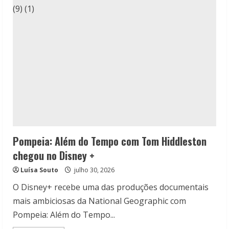
Marvel
vai
lançar
depois
de
Homem-
Aranha:
Um
Novo
Dia?
Pompeia: Além do Tempo com Tom Hiddleston
chegou no Disney +
Luísa Souto
julho 30, 2026
O Disney+ recebe uma das produções documentais
mais ambiciosas da National Geographic com
Pompeia: Além do Tempo...