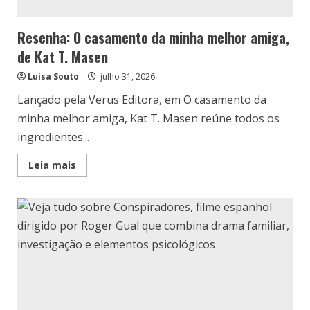
Resenha: O casamento da minha melhor amiga,
de Kat T. Masen
Luísa Souto
julho 31, 2026
Lançado pela Verus Editora, em O casamento da
minha melhor amiga, Kat T. Masen reúne todos os
ingredientes...
Read
Leia mais
more
about
Resenha:
O
casamento
da
minha
melhor
amiga,
de
Kat
T.
Masen