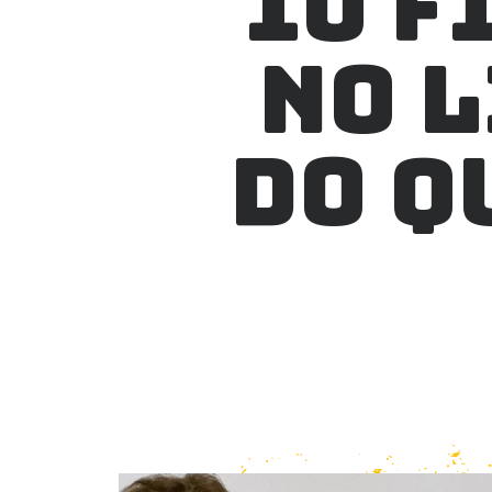
10 F
NO 
DO Q