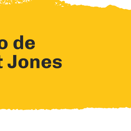
o de
t Jones