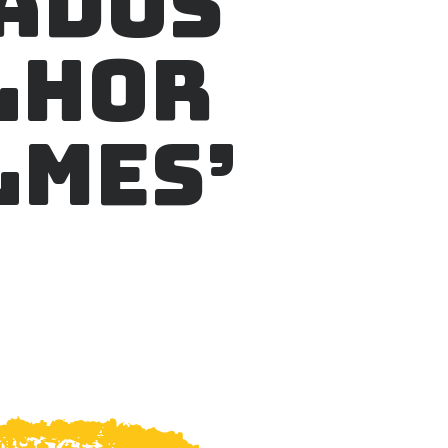
TADOS
LHOR
LMES’