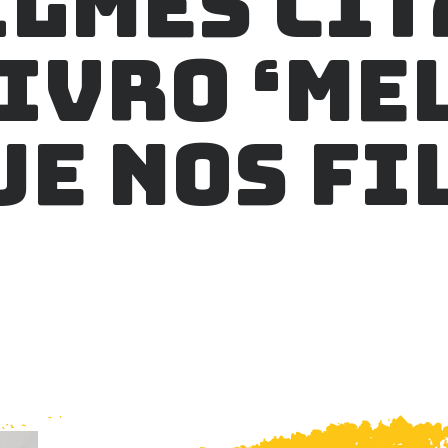
ILMES CI
LIVRO ‘ME
UE NOS FI