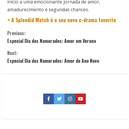
início a uma emocionante jornada de amor,
amadurecimento e segundas chances.
+ A Splendid Match é o seu novo c-drama favorito
C
Previous:
Especial Dia dos Namorados: Amor em Verona
o
Next:
n
Especial Dia dos Namorados: Amor de Ano Novo
t
i
n
Facebook
Twitter
Instagram
YouTube
u
e