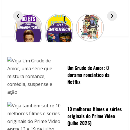
R
e
a
d
i
n
Um Grude de Amor: O
g
dorama romântico da
Netflix
10 melhores filmes e séries
originais do Prime Video
(julho 2026)