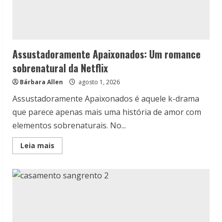
Assustadoramente Apaixonados: Um romance
sobrenatural da Netflix
Bárbara Allen
agosto 1, 2026
Assustadoramente Apaixonados é aquele k-drama
que parece apenas mais uma história de amor com
elementos sobrenaturais. No...
Read
Leia mais
more
about
Assustadoramente
Apaixonados:
Um
romance
sobrenatural
da
Netflix