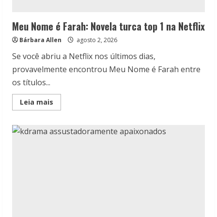
Meu Nome é Farah: Novela turca top 1 na Netflix
Bárbara Allen
agosto 2, 2026
Se você abriu a Netflix nos últimos dias,
provavelmente encontrou Meu Nome é Farah entre
os títulos...
Read
Leia mais
more
about
Meu
Nome
é
Farah:
Novela
turca
top
1
na
Netflix