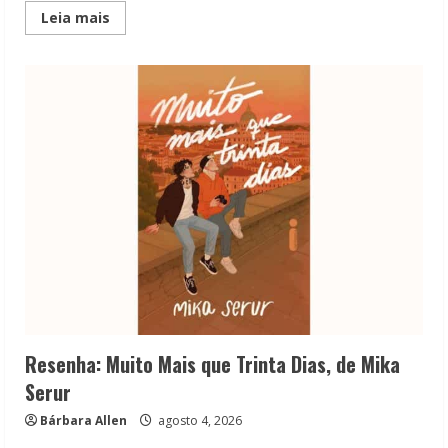
Read
Leia mais
more
about
Sterling
Point
é
muito
melhor
do
que
parece
Resenha: Muito Mais que Trinta Dias, de Mika
Serur
Bárbara Allen
agosto 4, 2026