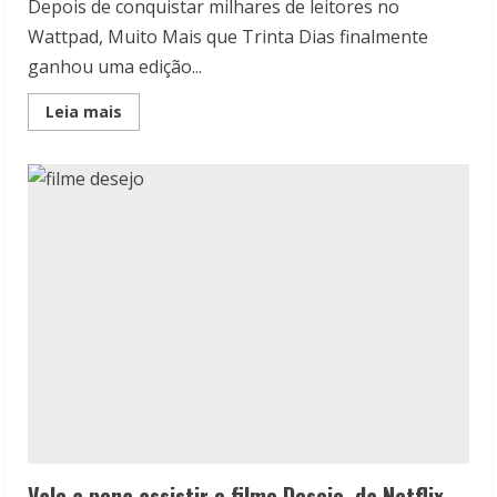
Depois de conquistar milhares de leitores no
Wattpad, Muito Mais que Trinta Dias finalmente
ganhou uma edição...
Read
Leia mais
more
about
Resenha:
Muito
Mais
que
Trinta
Dias,
de
Mika
Serur
Vale a pena assistir o filme Desejo, da Netflix