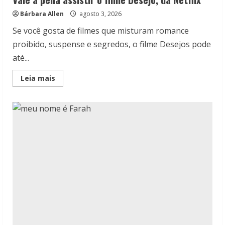
Bárbara Allen
agosto 3, 2026
Se você gosta de filmes que misturam romance
proibido, suspense e segredos, o filme Desejos pode
até...
Read
Leia mais
more
about
Vale
a
pena
assistir
o
filme
Desejo,
da
Netflix