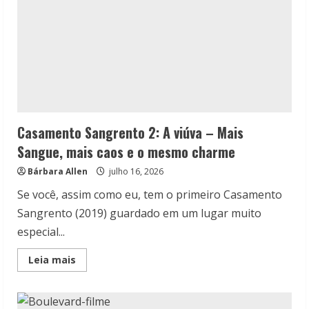
Casamento Sangrento 2: A viúva – Mais
Sangue, mais caos e o mesmo charme
Bárbara Allen
julho 16, 2026
Se você, assim como eu, tem o primeiro Casamento
Sangrento (2019) guardado em um lugar muito
especial...
Read
Leia mais
more
about
Casamento
Sangrento
2: