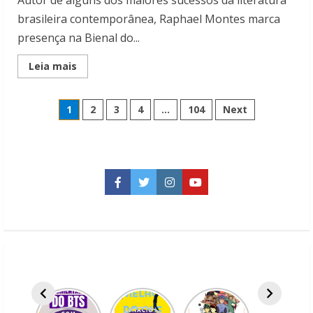
Autor de alguns dos maiores sucessos da literatura
brasileira contemporânea, Raphael Montes marca
presença na Bienal do...
Read
Leia mais
more
about
CONHEÇA
Paginação
NOVO
1
2
3
4
…
104
Next
LIVRO
DE
de
RAPHAEL
MONTES:
A
posts
ESTRANHA
NA
CAMA
Facebook
Twitter
Instagram
YouTube