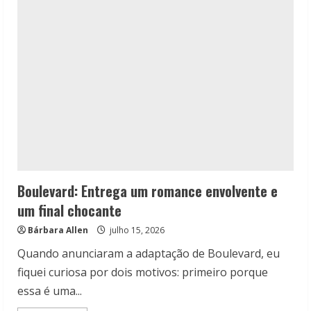
A
viúva
–
Mais
Sangue,
mais
caos
e
o
mesmo
charme
Boulevard: Entrega um romance envolvente e
um final chocante
Bárbara Allen
julho 15, 2026
Quando anunciaram a adaptação de Boulevard, eu
fiquei curiosa por dois motivos: primeiro porque
essa é uma...