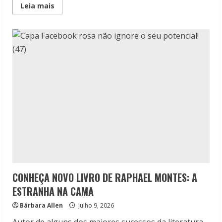
Read
Leia mais
more
about
Boulevard:
Entrega
um
romance
envolvente
e
um
final
chocante
CONHEÇA NOVO LIVRO DE RAPHAEL MONTES: A
ESTRANHA NA CAMA
Bárbara Allen
julho 9, 2026