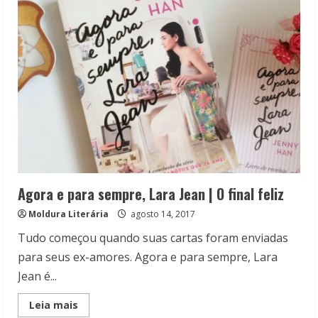
falsa
dama
|
Quem
sou
eu?
Agora e para sempre, Lara Jean | O final feliz
Moldura Literária
agosto 14, 2017
Tudo começou quando suas cartas foram enviadas
para seus ex-amores. Agora e para sempre, Lara
Jean é...
Read
Leia mais
more