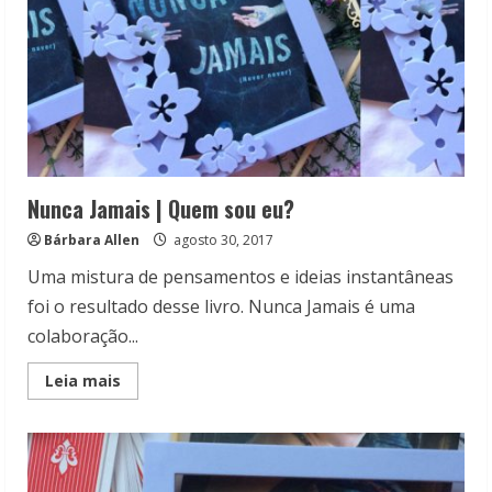
Nunca Jamais | Quem sou eu?
Bárbara Allen
agosto 30, 2017
Uma mistura de pensamentos e ideias instantâneas
foi o resultado desse livro. Nunca Jamais é uma
colaboração...
Read
Leia mais
more
about
Nunca
Jamais
|
Quem
sou