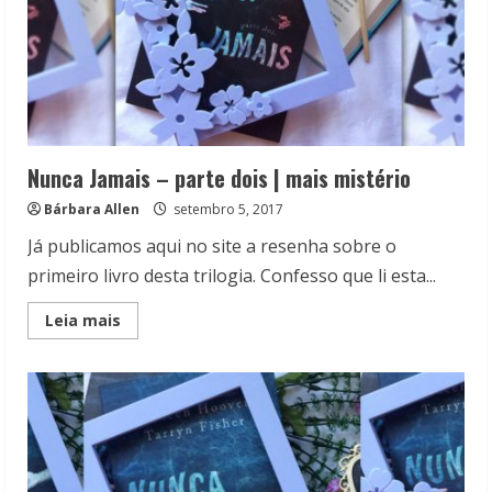
Nunca Jamais – parte dois | mais mistério
Bárbara Allen
setembro 5, 2017
Já publicamos aqui no site a resenha sobre o
primeiro livro desta trilogia. Confesso que li esta...
Read
Leia mais
more
about
Nunca
Jamais
–
parte
dois
|
mais
mistério