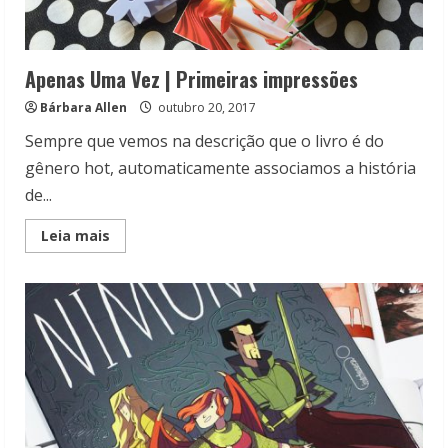
Apenas Uma Vez | Primeiras impressões
Bárbara Allen
outubro 20, 2017
Sempre que vemos na descrição que o livro é do
gênero hot, automaticamente associamos a história
de...
Read
Leia mais
more
about
Apenas
Uma
Vez
|
Primeiras
impressões