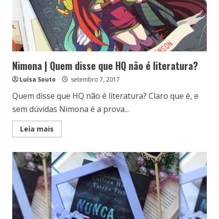
Nimona | Quem disse que HQ não é literatura?
Luísa Souto
setembro 7, 2017
Quem disse que HQ não é literatura? Claro que é, e
sem dúvidas Nimona é a prova...
Read
Leia mais
more
about
Nimona
|
Quem
disse
que
HQ
não
é
literatura?