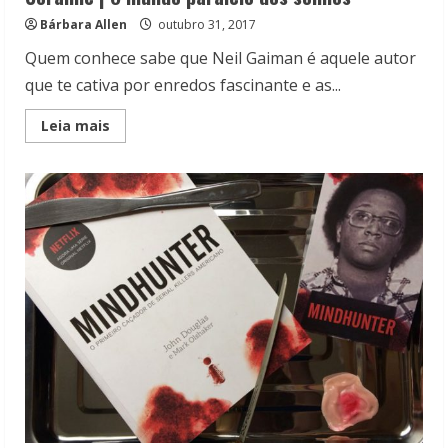
Bárbara Allen
outubro 31, 2017
Quem conhece sabe que Neil Gaiman é aquele autor
que te cativa por enredos fascinante e as...
Read
Leia mais
more
about
Coraline
|
O
mundo
paralelo
dos
sonhos