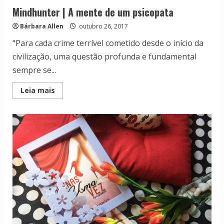
Mindhunter | A mente de um psicopata
Bárbara Allen
outubro 26, 2017
“Para cada crime terrível cometido desde o início da
civilização, uma questão profunda e fundamental
sempre se...
Read
Leia mais
more
about
Mindhunter
|
A
mente
de
um
psicopata