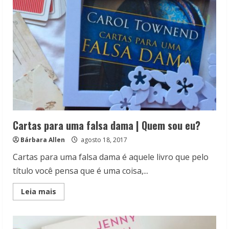
eu?
Cartas para uma falsa dama | Quem sou eu?
Bárbara Allen
agosto 18, 2017
Cartas para uma falsa dama é aquele livro que pelo
título você pensa que é uma coisa,...
Read
Leia mais
more
about
Cartas
para
uma