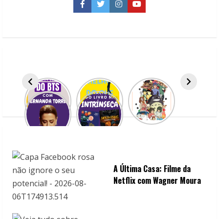
Facebook
Twitter
Instagram
YouTube
u
e
R
e
a
d
i
n
A Última Casa: Filme da
g
Netflix com Wagner Moura