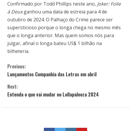
Confirmado por Todd Phillips neste ano,
Joker: Folie
à Deux
ganhou uma data de estreia para 4 de
outubro de 2024. O Palhaço do Crime parece ser
supersticioso porque o longa chega no mesmo mês
que o longa anterior. Mas quem somos nós para
julgar, afinal o longa bateu US$ 1 bilhão na
bilheteria.
C
Previous:
Lançamentos Companhia das Letras em abril
o
Next:
n
Entenda o que vai mudar no Lollapalooza 2024
t
i
n