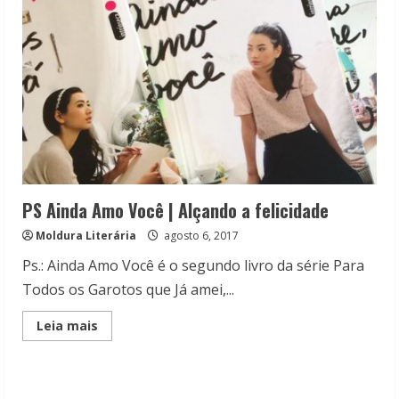
chega
ao
fim!
PS Ainda Amo Você | Alçando a felicidade
Moldura Literária
agosto 6, 2017
Ps.: Ainda Amo Você é o segundo livro da série Para
Todos os Garotos que Já amei,...
Read
Leia mais
more
about
PS
Ainda
Amo