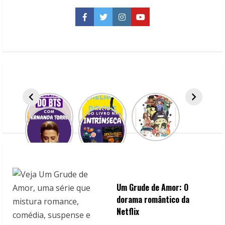
Você
|
Alçando
Facebook
Twitter
Instagram
YouTube
a
felicidade
Um Grude de Amor: O
dorama romântico da
Netflix