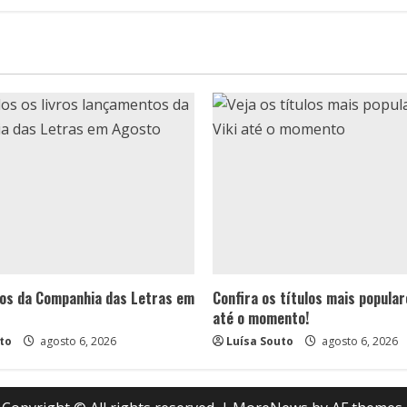
Aranha
aparecem
em
“Através
ts
do
Aranhaverso”?
os da Companhia das Letras em
Confira os títulos mais popular
até o momento!
to
agosto 6, 2026
Luísa Souto
agosto 6, 2026