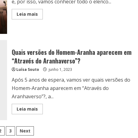
e, por isso, vamos conhecer todo o elenco...
Read
Leia mais
more
about
One
Piece:
Conheça
o
elenco
da
Quais versões do Homem-Aranha aparecem em
série
da
“Através do Aranhaverso”?
Netlix
Luísa Souto
junho 1, 2023
Após 5 anos de espera, vamos ver quais versões do
Homem-Aranha aparecem em “Através do
Aranhaverso”?, a...
Read
Leia mais
more
about
Quais
versões
inação
do
2
3
Next
Homem-