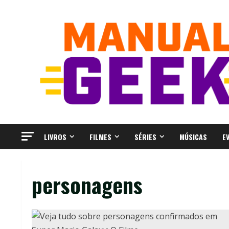
Skip
to
content
LIVROS
FILMES
SÉRIES
MÚSICAS
E
personagens