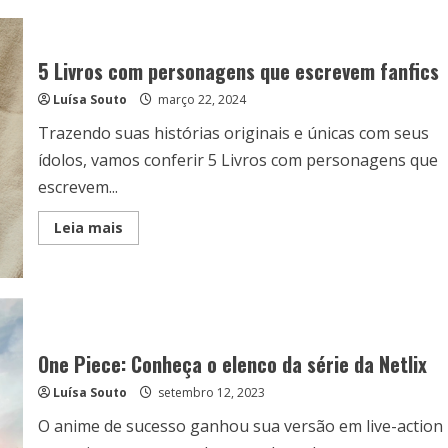
Divertida
Mente
2:
Conheça
todas
5 Livros com personagens que escrevem fanfics
as
emoções
Luísa Souto
do
março 22, 2024
filme
Trazendo suas histórias originais e únicas com seus
ídolos, vamos conferir 5 Livros com personagens que
escrevem...
Read
Leia mais
more
about
5
Livros
com
personagens
que
escrevem
fanfics
One Piece: Conheça o elenco da série da Netlix
Luísa Souto
setembro 12, 2023
O anime de sucesso ganhou sua versão em live-action