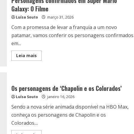
Personagens confirmados em Super Mario
Galaxy: O Filme
Luísa Souto
março 31, 2026
Com a promessa de levar a franquia a um novo
patamar, vamos conferir os personagens confirmados
em...
Read
Leia mais
more
about
Personagens
confirmados
em
Super
Mario
Os personagens de ‘Chapolin e os Colorados’
Galaxy:
O
Luísa Souto
Filme
janeiro 16, 2026
Sendo a nova série animada disponível na HBO Max,
conheça os personagens de Chapolin e os
Colorados....