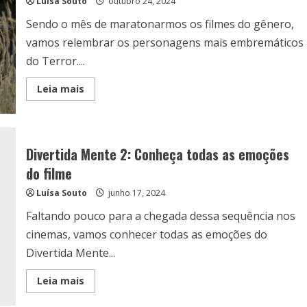
Luísa Souto
o
outubro 24, 2024
live
action
Sendo o mês de maratonarmos os filmes do gênero,
de
Kakegurui:
vamos relembrar os personagens mais embremáticos
Bet
do Terror....
Read
Leia mais
more
about
Relembre
os
personagens
mais
Divertida Mente 2: Conheça todas as emoções
embremáticos
do
do filme
Terror
Luísa Souto
junho 17, 2024
Faltando pouco para a chegada dessa sequência nos
cinemas, vamos conhecer todas as emoções do
Divertida Mente...
Read
Leia mais
more
about