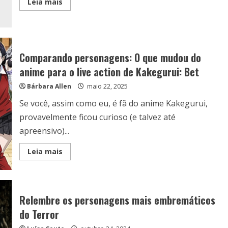
Read
Leia mais
more
about
Os
personagens
de
‘Chapolin
e
Comparando personagens: O que mudou do
os
Colorados’
anime para o live action de Kakegurui: Bet
Bárbara Allen
maio 22, 2025
Se você, assim como eu, é fã do anime Kakegurui,
provavelmente ficou curioso (e talvez até
apreensivo)...
Read
Leia mais
more
about
Comparando
personagens:
O
que
Relembre os personagens mais embremáticos
mudou
do
do Terror
anime
para