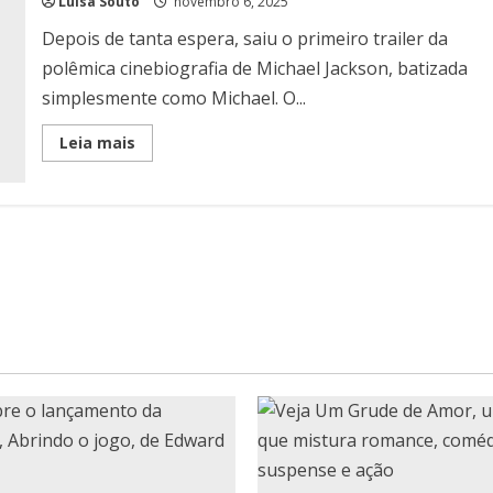
Luísa Souto
novembro 6, 2025
Depois de tanta espera, saiu o primeiro trailer da
polêmica cinebiografia de Michael Jackson, batizada
simplesmente como Michael. O...
Read
Leia mais
more
about
Michael:
A
polêmica
cinebiografia
do
Rei
do
Pop
chega
em
2026