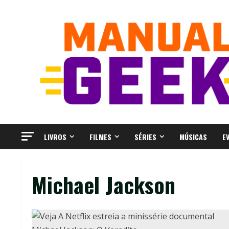
Skip
to
content
LIVROS
FILMES
SÉRIES
MÚSICAS
E
Michael Jackson