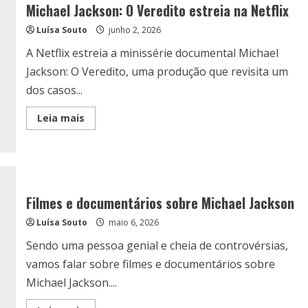
Michael Jackson: O Veredito estreia na Netflix
Luísa Souto
junho 2, 2026
A Netflix estreia a minissérie documental Michael
Jackson: O Veredito, uma produção que revisita um
dos casos...
Read
Leia mais
more
about
Michael
Jackson:
O
Veredito
estreia
na
Filmes e documentários sobre Michael Jackson
Netflix
Luísa Souto
maio 6, 2026
Sendo uma pessoa genial e cheia de controvérsias,
vamos falar sobre filmes e documentários sobre
Michael Jackson....