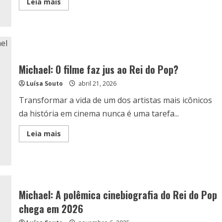
Read
Leia mais
more
about
Filmes
e
documentários
sobre
Michael
Jackson
Michael: O filme faz jus ao Rei do Pop?
Luísa Souto
abril 21, 2026
Transformar a vida de um dos artistas mais icônicos
da história em cinema nunca é uma tarefa...
Read
Leia mais
more
about
Michael:
O
filme
faz
jus
ao
Michael: A polêmica cinebiografia do Rei do Pop
Rei
do
chega em 2026
Pop?