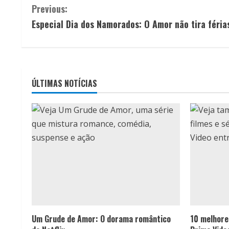
C
Previous:
Especial Dia dos Namorados: O Amor não tira féria
o
n
t
ÚLTIMAS NOTÍCIAS
i
n
u
e
R
e
Um Grude de Amor: O dorama romântico
10 melhores
a