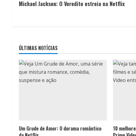
Michael Jackson: O Veredito estreia na Netflix
o
n
t
i
ÚLTIMAS NOTÍCIAS
n
u
e
R
e
a
Um Grude de Amor: O dorama romântico
10 melhores
da Netflix
Prime Vide