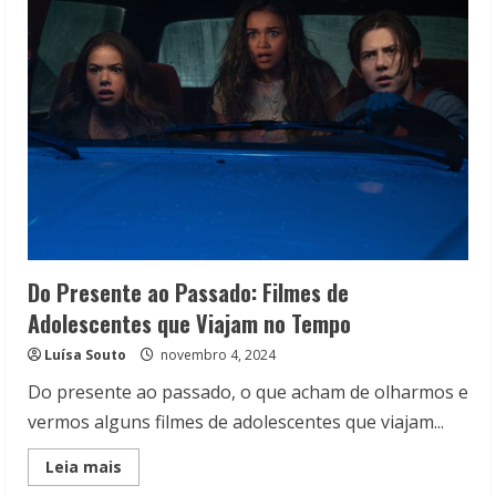
Terror
e
adolescentes
na
HBO
Max
Do Presente ao Passado: Filmes de
Adolescentes que Viajam no Tempo
Luísa Souto
novembro 4, 2024
Do presente ao passado, o que acham de olharmos e
vermos alguns filmes de adolescentes que viajam...
Read
Leia mais
more