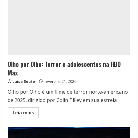
Olho por Olho: Terror e adolescentes na HBO
Max
Luísa Souto
fevereiro 21, 2026
Olho por Olho é um filme de terror norte‑americano
de 2025, dirigido por Colin Tilley em sua estreia...
Read
Leia mais
more
about
Olho
por
Olho: