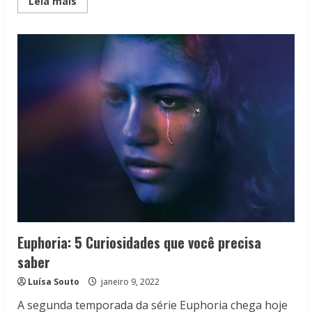
Read
Leia mais
more
about
Através
da
Minha
Janela:
Repetindo
o
Hot
Teen
Euphoria: 5 Curiosidades que você precisa
saber
Luísa Souto
janeiro 9, 2022
A segunda temporada da série Euphoria chega hoje