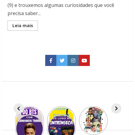
(9) e trouxemos algumas curiosidades que você
precisa saber...
Read
Leia mais
more
about
Euphoria:
5
Curiosidades
que
você
precisa
Facebook
Twitter
Instagram
YouTube
saber