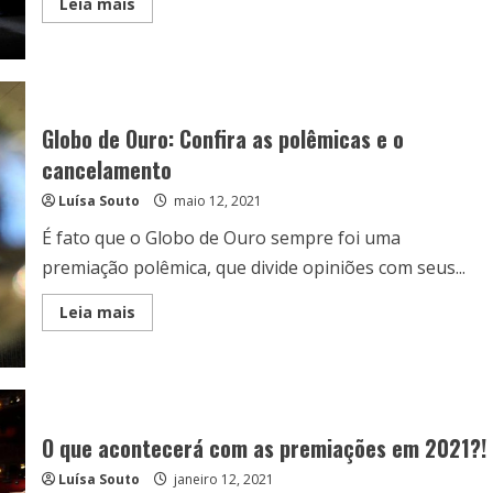
Read
Leia mais
more
about
Álbum
do
ano:
Quem
são
os
Globo de Ouro: Confira as polêmicas e o
últimos
ganhadores
cancelamento
do
Grammy?
Luísa Souto
maio 12, 2021
É fato que o Globo de Ouro sempre foi uma
premiação polêmica, que divide opiniões com seus...
Read
Leia mais
more
about
Globo
de
Ouro:
Confira
as
polêmicas
O que acontecerá com as premiações em 2021?!
e
o
Luísa Souto
janeiro 12, 2021
cancelamento