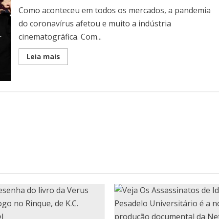
Como aconteceu em todos os mercados, a pandemia
do coronavírus afetou e muito a indústria
cinematográfica. Com...
Read
Leia mais
more
about
O
que
acontecerá
com
as
premiações
em
2021?!