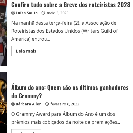
Confira tudo sobre a Greve dos roteiristas 2023
Luísa Souto
maio 3, 2023
Na manhã desta terça-feira (2), a Associação de
Roteiristas dos Estados Unidos (Writers Guild of
America) entrou...
Read
Leia mais
more
about
Confira
tudo
sobre
a
Greve
dos
Álbum do ano: Quem são os últimos ganhadores
roteiristas
2023
do Grammy?
Bárbara Allen
fevereiro 6, 2023
O Grammy Award para Álbum do Ano é um dos
prêmios mais cobiçados da noite de premiações...