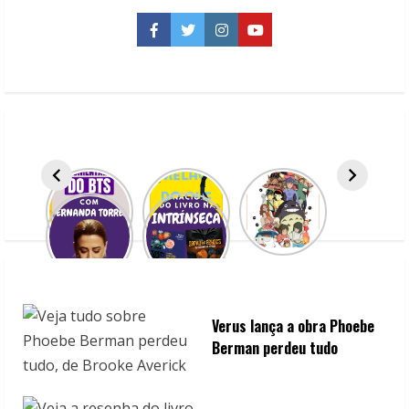
sessão
de
Facebook
Twitter
Instagram
YouTube
terapia
Verus lança a obra Phoebe
Berman perdeu tudo