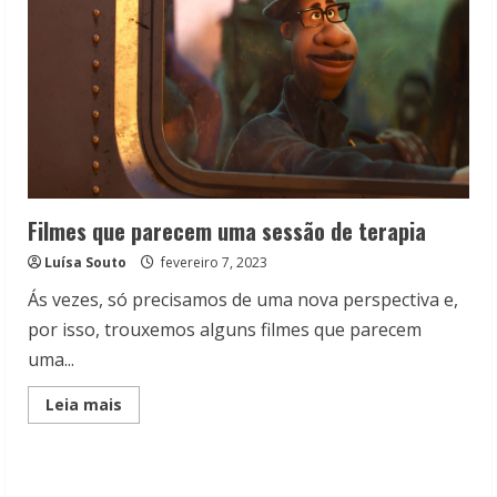
Filmes que parecem uma sessão de terapia
Luísa Souto
fevereiro 7, 2023
Ás vezes, só precisamos de uma nova perspectiva e,
por isso, trouxemos alguns filmes que parecem
uma...
Read
Leia mais
more
about
Filmes
que
parecem
uma