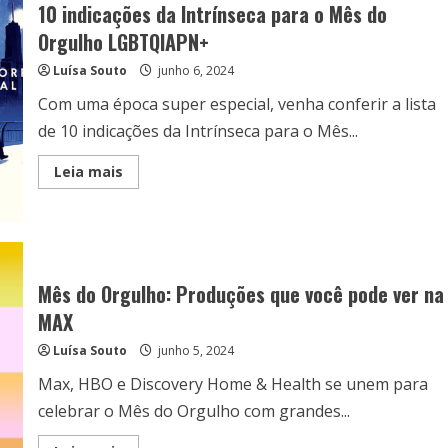
10 indicações da Intrínseca para o Mês do
Orgulho LGBTQIAPN+
Luísa Souto
junho 6, 2024
Com uma época super especial, venha conferir a lista
de 10 indicações da Intrínseca para o Mês...
Read
Leia mais
more
about
10
indicações
da
Intrínseca
para
o
Mês do Orgulho: Produções que você pode ver na
Mês
do
MAX
Orgulho
LGBTQIAPN+
Luísa Souto
junho 5, 2024
Max, HBO e Discovery Home & Health se unem para
celebrar o Mês do Orgulho com grandes...