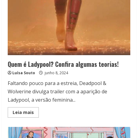
Quem é Ladypool? Confira algumas teorias!
Luísa Souto
junho 8, 2024
Faltando pouco para a estreia, Deadpool &
Wolverine divulga trailer com a aparição de
Ladypool, a versão feminina...
Read
Leia mais
more
about
Quem
é
Ladypool?
Confira