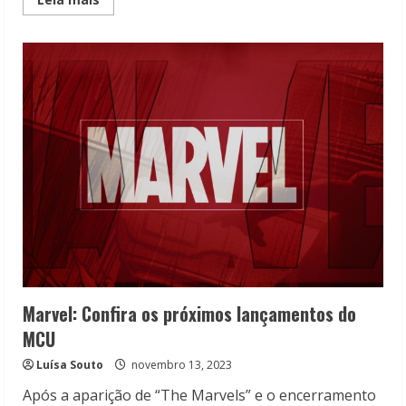
more
about
Quarteto
Fantástico:
Conheça
o
elenco
do
novo
filme
Marvel: Confira os próximos lançamentos do
MCU
Luísa Souto
novembro 13, 2023
Após a aparição de “The Marvels” e o encerramento