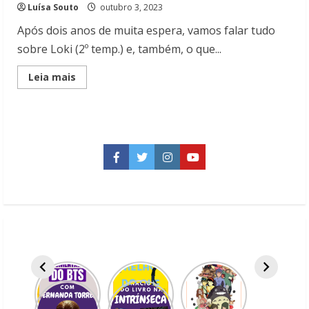
Luísa Souto
outubro 3, 2023
Após dois anos de muita espera, vamos falar tudo
sobre Loki (2º temp.) e, também, o que...
Read
Leia mais
more
about
Loki
(2º
temp.)-
O
que
veremos
Facebook
Twitter
Instagram
YouTube
nessa
nova
fase?