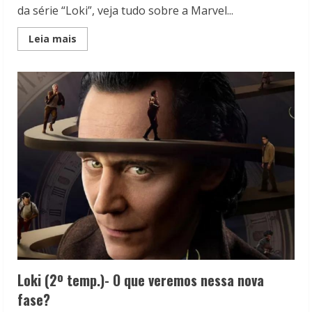
da série “Loki”, veja tudo sobre a Marvel...
Read
Leia mais
more
about
Marvel:
Confira
os
próximos
lançamentos
do
MCU
Loki (2º temp.)- O que veremos nessa nova
fase?