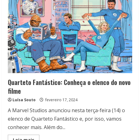
algumas
teorias!
Quarteto Fantástico: Conheça o elenco do novo
filme
Luísa Souto
fevereiro 17, 2024
A Marvel Studios anunciou nesta terça-feira (14) o
elenco de Quarteto Fantástico e, por isso, vamos
conhecer mais. Além do...
Read
Leia mais