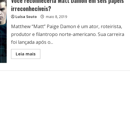
Você reconheceria Matt Damon em seis papéis
irreconhecíveis?
Luísa Souto
maio 8, 2019
Matthew “Matt” Paige Damon é um ator, roteirista,
produtor e filantropo norte-americano. Sua carreira
foi lançada após o...
Read
Leia mais
more
about
Você
reconheceria
Matt
Damon
em
seis
papéis
irreconhecíveis?