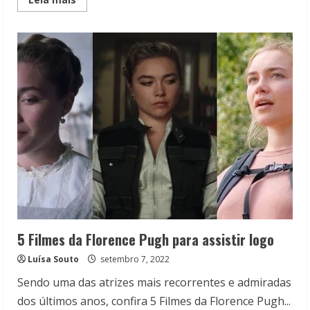
more
about
Lady
Macbeth:
Ava
Reid
transforma
vilã
em
uma
protagonista
5 Filmes da Florence Pugh para assistir logo
Luísa Souto
setembro 7, 2022
Sendo uma das atrizes mais recorrentes e admiradas
dos últimos anos, confira 5 Filmes da Florence Pugh...