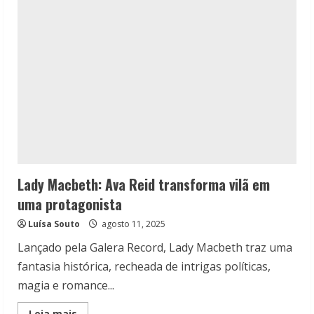
Ava
Reid
Lady Macbeth: Ava Reid transforma vilã em
uma protagonista
Luísa Souto
agosto 11, 2025
Lançado pela Galera Record, Lady Macbeth traz uma
fantasia histórica, recheada de intrigas políticas,
magia e romance...
Read
Leia mais