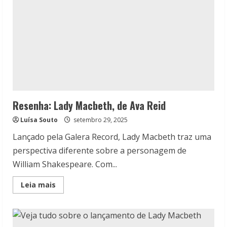
Resenha: Lady Macbeth, de Ava Reid
Luísa Souto
setembro 29, 2025
Lançado pela Galera Record, Lady Macbeth traz uma
perspectiva diferente sobre a personagem de
William Shakespeare. Com...
Read
Leia mais
more
about
Resenha:
Lady
Macbeth,
de