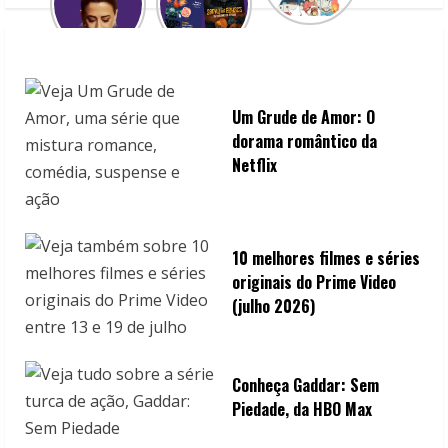
i
n
g
Um Grude de Amor: O
dorama romântico da
Netflix
10 melhores filmes e séries
originais do Prime Video
(julho 2026)
Conheça Gaddar: Sem
Piedade, da HBO Max