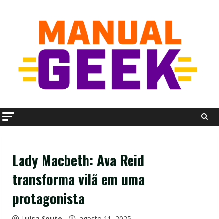
Skip
to
content
Lady Macbeth: Ava Reid
transforma vilã em uma
protagonista
Luísa Souto
agosto 11, 2025