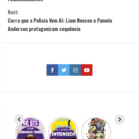
n
Next:
t
Corra que a Polícia Vem Aí: Liam Neeson e Pamela
Anderson protagonizam sequência
i
n
u
e
Facebook
Twitter
Instagram
YouTube
R
e
a
d