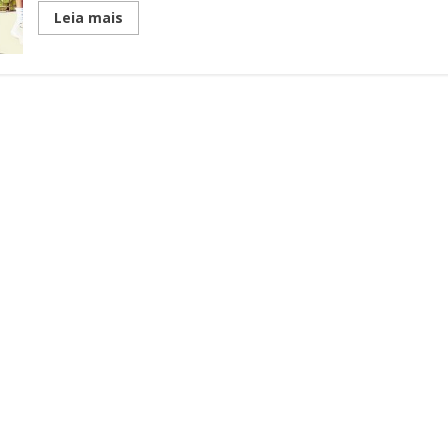
Read
Leia mais
more
about
King
Richard:
Criando
Campeãs-
Will
Smith
domina
a
tela