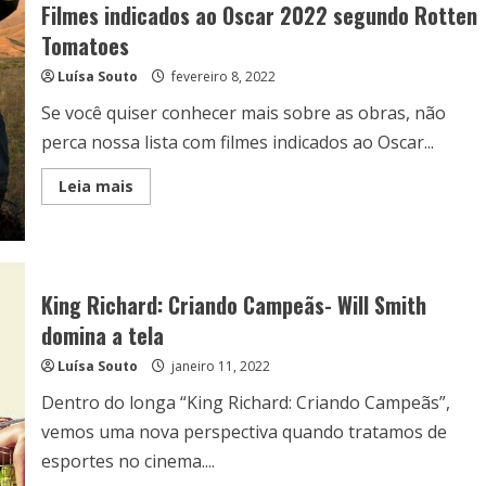
Filmes indicados ao Oscar 2022 segundo Rotten
Tomatoes
Luísa Souto
fevereiro 8, 2022
Se você quiser conhecer mais sobre as obras, não
perca nossa lista com filmes indicados ao Oscar...
Read
Leia mais
more
about
Filmes
indicados
ao
Oscar
2022
King Richard: Criando Campeãs- Will Smith
segundo
Rotten
domina a tela
Tomatoes
Luísa Souto
janeiro 11, 2022
Dentro do longa “King Richard: Criando Campeãs”,
vemos uma nova perspectiva quando tratamos de
esportes no cinema....