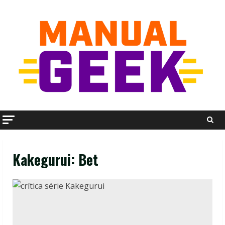
Skip
to
content
Kakegurui: Bet