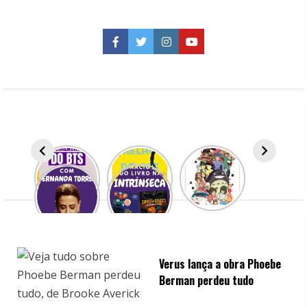
vale
a
pena?
Uma
Facebook
Twitter
Instagram
YouTube
análise
sincera
Verus lança a obra Phoebe
Berman perdeu tudo