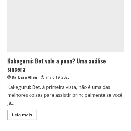
Kakegurui: Bet vale a pena? Uma análise
sincera
Bárbara Allen
maio 19, 2025
Kakegurui: Bet, à primeira vista, não é uma das
melhores coisas para assistir principalmente se você
já...
Read
Leia mais
more
about
Kakegurui:
Bet