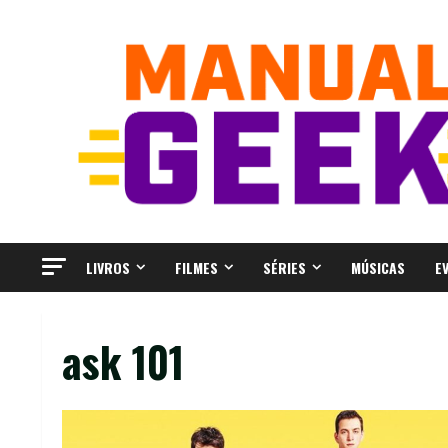
Skip
to
content
LIVROS
FILMES
SÉRIES
MÚSICAS
E
ask 101