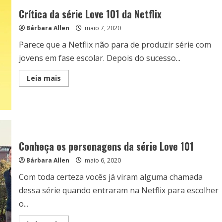
Crítica da série Love 101 da Netflix
Bárbara Allen
maio 7, 2020
Parece que a Netflix não para de produzir série com
jovens em fase escolar. Depois do sucesso...
Read
Leia mais
more
about
Crítica
da
série
Love
101
da
Netflix
Conheça os personagens da série Love 101
Bárbara Allen
maio 6, 2020
Com toda certeza vocês já viram alguma chamada
dessa série quando entraram na Netflix para escolher
o...