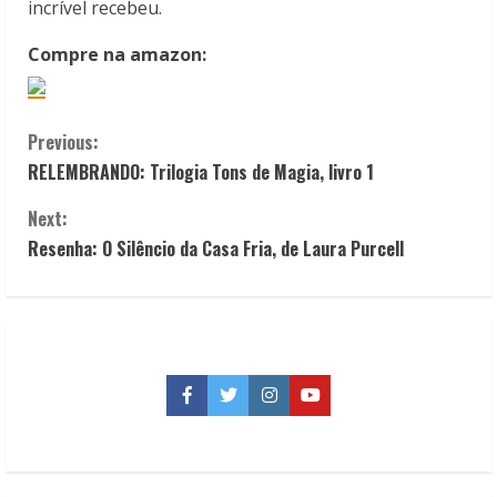
incrível recebeu.
Compre na amazon:
C
Previous:
RELEMBRANDO: Trilogia Tons de Magia, livro 1
o
Next:
n
Resenha: O Silêncio da Casa Fria, de Laura Purcell
t
i
n
Facebook
Twitter
Instagram
YouTube
u
e