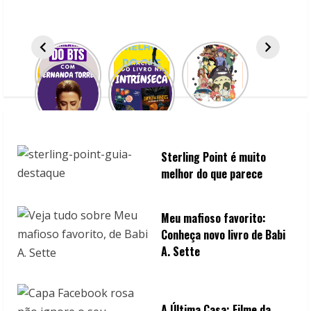
R
e
a
d
i
n
Sterling Point é muito
melhor do que parece
g
Meu mafioso favorito:
Conheça novo livro de Babi
A. Sette
A Última Casa: Filme da