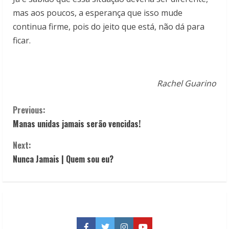
mas aos poucos, a esperança que isso mude
continua firme, pois do jeito que está, não dá para
ficar.
Rachel Guarino
C
Previous:
Manas unidas jamais serão vencidas!
o
Next:
n
Nunca Jamais | Quem sou eu?
t
i
n