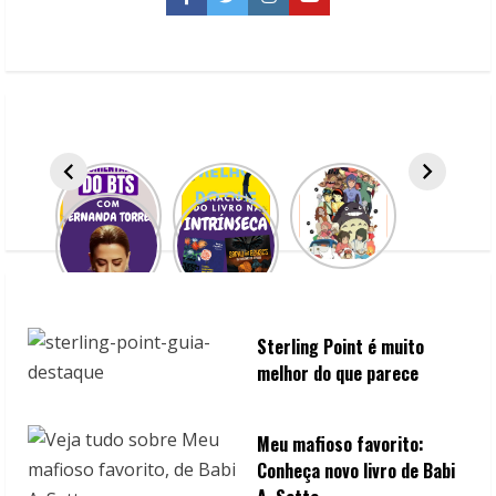
Facebook
Twitter
Instagram
YouTube
u
e
R
e
a
d
i
n
Sterling Point é muito
melhor do que parece
g
Meu mafioso favorito:
Conheça novo livro de Babi