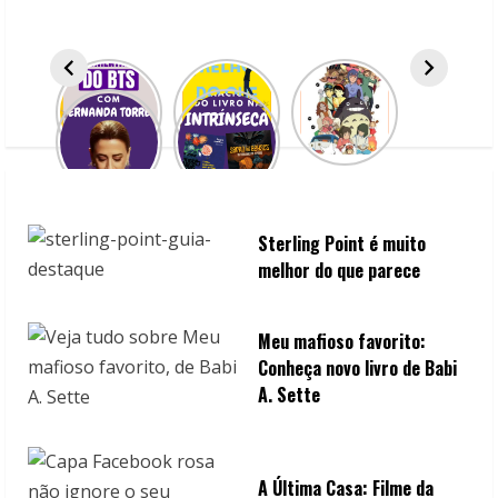
e
a
d
i
n
Sterling Point é muito
g
melhor do que parece
Meu mafioso favorito:
Conheça novo livro de Babi
A. Sette
A Última Casa: Filme da