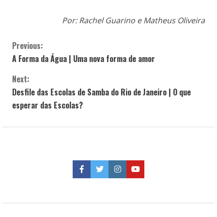
Por: Rachel Guarino e Matheus Oliveira
C
Previous:
A Forma da Água | Uma nova forma de amor
o
Next:
n
Desfile das Escolas de Samba do Rio de Janeiro | O que
t
esperar das Escolas?
i
n
u
Facebook
Twitter
Instagram
YouTube
e
R