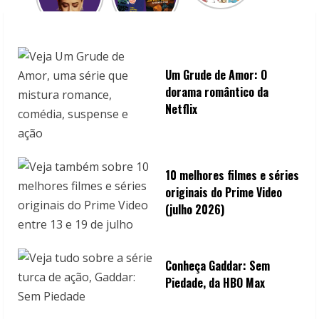
i
n
g
Um Grude de Amor: O
dorama romântico da
Netflix
10 melhores filmes e séries
originais do Prime Video
(julho 2026)
Conheça Gaddar: Sem
Piedade, da HBO Max