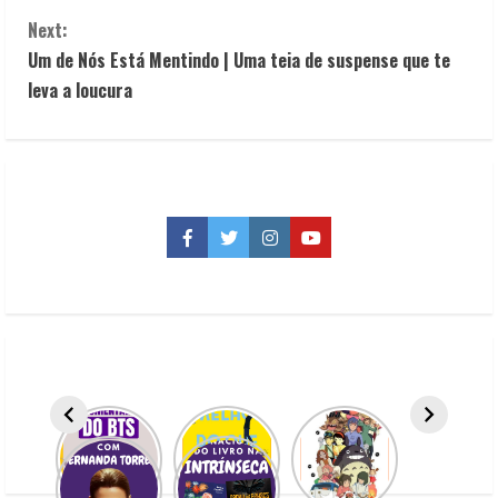
o
Next:
n
Um de Nós Está Mentindo | Uma teia de suspense que te
t
leva a loucura
i
n
u
Facebook
Twitter
Instagram
YouTube
e
R
e
a
d