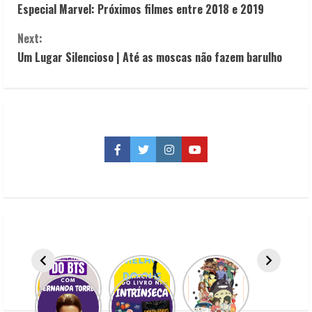
Especial Marvel: Próximos filmes entre 2018 e 2019
o
Next:
n
Um Lugar Silencioso | Até as moscas não fazem barulho
t
i
n
Facebook
Twitter
Instagram
YouTube
u
e
R
e
a