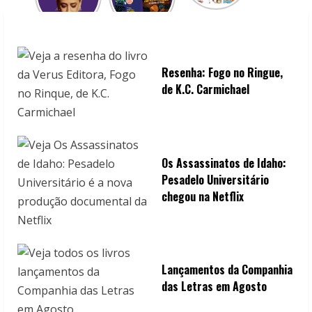
d
i
n
Resenha: Fogo no Ringue,
g
de K.C. Carmichael
Os Assassinatos de Idaho:
Pesadelo Universitário
chegou na Netflix
Lançamentos da Companhia
das Letras em Agosto