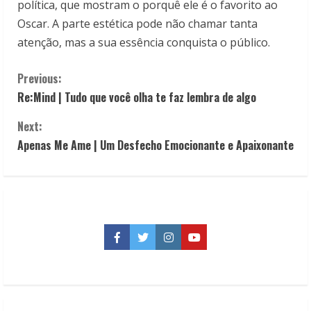
política, que mostram o porquê ele é o favorito ao
Oscar. A parte estética pode não chamar tanta
atenção, mas a sua essência conquista o público.
C
Previous:
Re:Mind | Tudo que você olha te faz lembra de algo
o
Next:
n
Apenas Me Ame | Um Desfecho Emocionante e Apaixonante
t
i
n
Facebook
Twitter
Instagram
YouTube
u
e