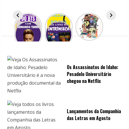
R
e
a
d
i
n
Os Assassinatos de Idaho:
g
Pesadelo Universitário
chegou na Netflix
Lançamentos da Companhia
das Letras em Agosto