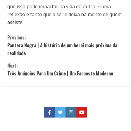
que isso pode impactar na vida do outro. É uma
reflexão e tanto que a série deixa na mente de quem
assiste.
C
Previous:
Pantera Negra | A história de um herói mais próxima da
o
realidade
n
Next:
t
Três Anúncios Para Um Crime | Um Faroeste Moderno
i
n
u
Facebook
Twitter
Instagram
YouTube
e