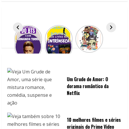
R
e
a
d
i
n
g
Um Grude de Amor: O
dorama romântico da
Netflix
10 melhores filmes e séries
originais do Prime Video