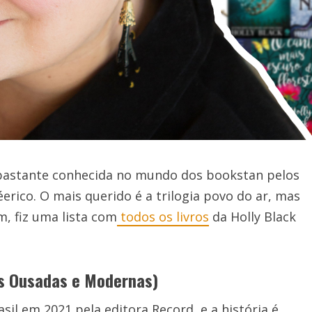
 bastante conhecida no mundo dos bookstan pelos
rico. O mais querido é a trilogia povo do ar, mas
m, fiz uma lista com
todos os livros
da Holly Black
as Ousadas e Modernas)
sil em 2021 pela editora Record, e a história é