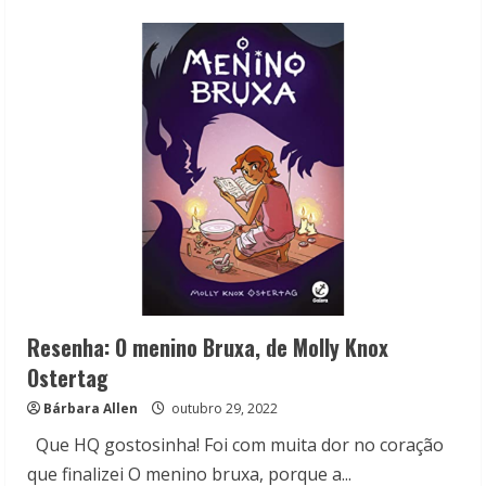
about
Encontrinho
Carioca:
Confira
a
edição
de
Halloween
Resenha: O menino Bruxa, de Molly Knox
Ostertag
Bárbara Allen
outubro 29, 2022
Que HQ gostosinha! Foi com muita dor no coração
que finalizei O menino bruxa, porque a...