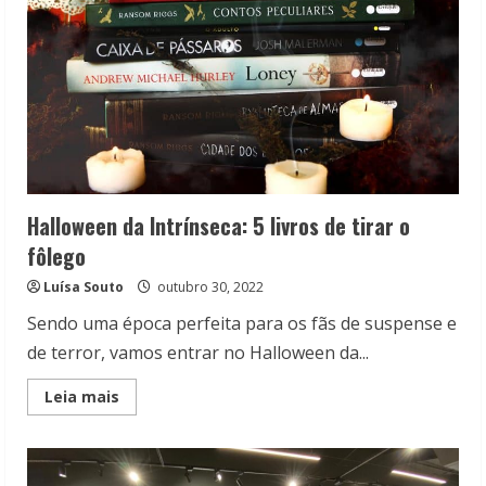
Halloween da Intrínseca: 5 livros de tirar o
fôlego
Luísa Souto
outubro 30, 2022
Sendo uma época perfeita para os fãs de suspense e
de terror, vamos entrar no Halloween da...
Read
Leia mais
more
about
Halloween
da
Intrínseca: