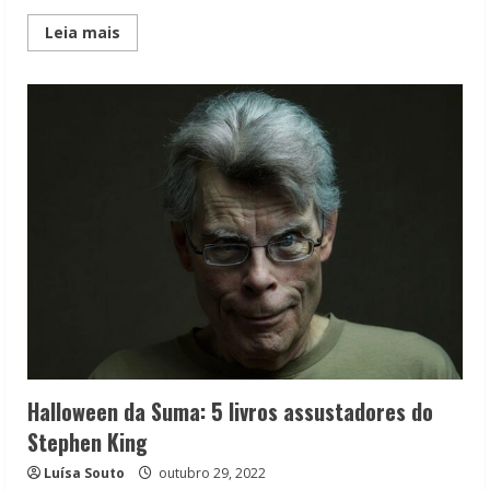
Read
Leia mais
more
about
Resenha:
O
menino
Bruxa,
de
Molly
Knox
Ostertag
Halloween da Suma: 5 livros assustadores do
Stephen King
Luísa Souto
outubro 29, 2022