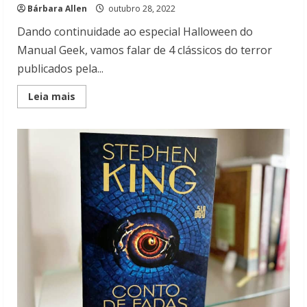
Bárbara Allen
outubro 28, 2022
Dando continuidade ao especial Halloween do
Manual Geek, vamos falar de 4 clássicos do terror
publicados pela...
Read
Leia mais
more
about
Halloween
da
Darkside:
4
clássicos
do
terror