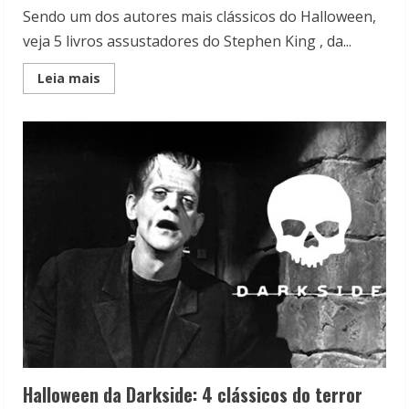
Sendo um dos autores mais clássicos do Halloween,
veja 5 livros assustadores do Stephen King , da...
Read
Leia mais
more
about
Halloween
da
Suma:
5
livros
assustadores
do
Stephen
King
Halloween da Darkside: 4 clássicos do terror