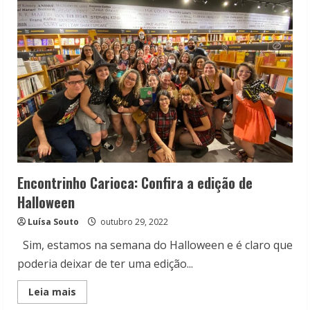
5
livros
de
tirar
o
fôlego
Encontrinho Carioca: Confira a edição de
Halloween
Luísa Souto
outubro 29, 2022
Sim, estamos na semana do Halloween e é claro que
poderia deixar de ter uma edição...
Read
Leia mais
more