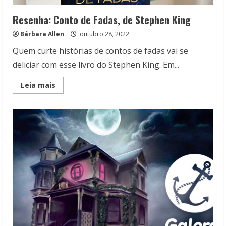
Resenha: Conto de Fadas, de Stephen King
Bárbara Allen
outubro 28, 2022
Quem curte histórias de contos de fadas vai se
deliciar com esse livro do Stephen King. Em...
Read
Leia mais
more
about
Resenha:
Conto
de
Fadas,
de
Stephen
King