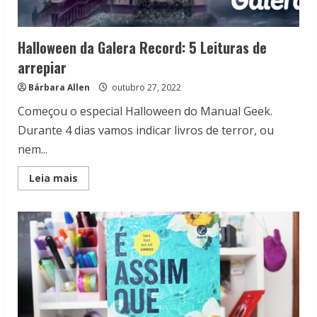
Halloween da Galera Record: 5 Leituras de
arrepiar
Bárbara Allen
outubro 27, 2022
Começou o especial Halloween do Manual Geek.
Durante 4 dias vamos indicar livros de terror, ou
nem...
Read
Leia mais
more
about
Halloween
da
Galera
Record:
5
Leituras
de
arrepiar