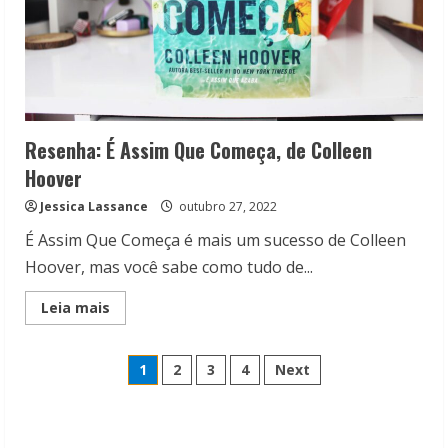
Resenha: É Assim Que Começa, de Colleen
Hoover
Jessica Lassance
outubro 27, 2022
É Assim Que Começa é mais um sucesso de Colleen
Hoover, mas você sabe como tudo de...
Read
Leia mais
more
about
Resenha:
Paginação
É
1
2
3
4
Next
Assim
Que
de
Começa,
de
Colleen
Hoover