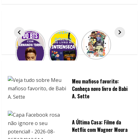
e
R
e
a
d
i
n
Meu mafioso favorito:
Conheça novo livro de Babi
g
A. Sette
A Última Casa: Filme da
Netflix com Wagner Moura