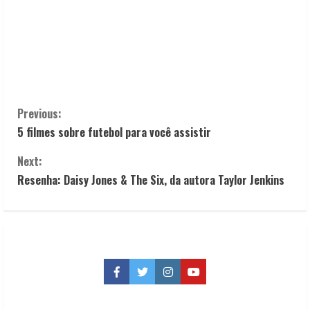
C
Previous:
5 filmes sobre futebol para você assistir
o
Next:
n
Resenha: Daisy Jones & The Six, da autora Taylor Jenkins
t
i
n
Facebook
Twitter
Instagram
YouTube
u