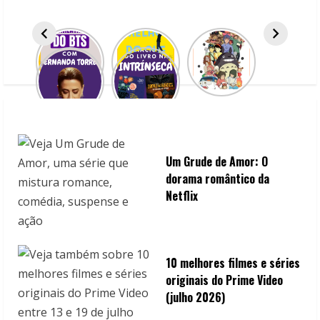
e
a
d
i
n
g
Um Grude de Amor: O
dorama romântico da
Netflix
10 melhores filmes e séries
originais do Prime Video
(julho 2026)