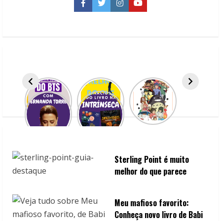
Facebook
Twitter
Instagram
YouTube
u
e
R
e
a
d
i
n
Sterling Point é muito
melhor do que parece
g
Meu mafioso favorito:
Conheça novo livro de Babi