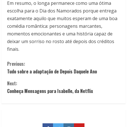
Em resumo, o longa permanece como uma ótima
escolha para o Dia dos Namorados porque entrega
exatamente aquilo que muitos esperam de uma boa
comédia romântica: personagens marcantes,
momentos emocionantes e uma história capaz de
deixar um sorriso no rosto até depois dos créditos
finais.
C
Previous:
Tudo sobre a adaptação de Depois Daquele Ano
o
Next:
n
Conheça Mensagens para Isabelle, da Netflix
t
i
n