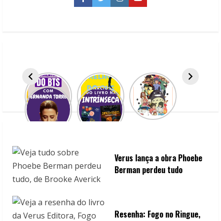
Facebook
Twitter
Instagram
YouTube
e
R
e
a
d
i
n
Verus lança a obra Phoebe
g
Berman perdeu tudo
Resenha: Fogo no Ringue,