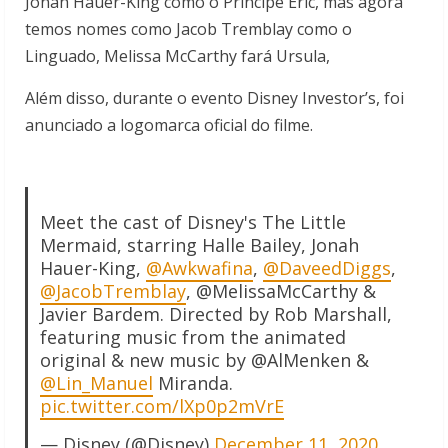
Jonah Hauer-King como o Príncipe Eric, mas agora
temos nomes como Jacob Tremblay como o
Linguado, Melissa McCarthy fará Ursula,
Além disso, durante o evento Disney Investor’s, foi
anunciado a logomarca oficial do filme.
Meet the cast of Disney's The Little
Mermaid, starring Halle Bailey, Jonah
Hauer-King,
@Awkwafina
,
@DaveedDiggs
,
@JacobTremblay
, @MelissaMcCarthy &
Javier Bardem. Directed by Rob Marshall,
featuring music from the animated
original & new music by @AlMenken &
@Lin_Manuel
Miranda.
pic.twitter.com/lXp0p2mVrE
— Disney (@Disney)
December 11, 2020