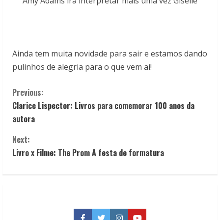
Amy Adams irá interpretar mais uma vez Giselle
Ainda tem muita novidade para sair e estamos dando
pulinhos de alegria para o que vem ai!
C
Previous:
Clarice Lispector: Livros para comemorar 100 anos da
o
autora
n
Next:
t
Livro x Filme: The Prom A festa de formatura
i
n
u