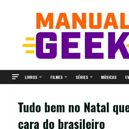
Skip
to
content
LIVROS
FILMES
SÉRIES
MÚSICAS
E
Tudo bem no Natal que
cara do brasileiro