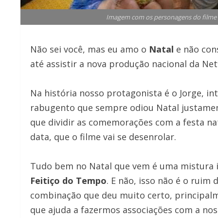
Imagem com os personagens do filme Tu
Não sei você, mas eu amo o
Natal
e não con
até assistir a nova produção nacional da Ne
Na história nosso protagonista é o Jorge,
rabugento que sempre odiou Natal justament
que dividir as comemorações com a festa nata
data, que o filme vai se desenrolar.
Tudo bem no Natal que vem é uma mistura i
Feitiço do Tempo
. E não, isso não é o ruim
combinação que deu muito certo, principalm
que ajuda a fazermos associações com a noss