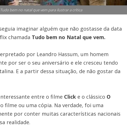
do bem no natal que vem para ilustrar a crítica
seguia imaginar alguém que não gostasse da data
tflix chamada
Tudo bem no Natal que vem.
 interpretado por Leandro Hassum, um homem
e por ser o seu aniversário e ele cresceu tendo
lina. E a partir dessa situação, de não gostar da
nteressante entre o filme
Click
e o clássico
O
 do filme ou uma cópia. Na verdade, foi uma
ente por conter muitas características nacionais
a realidade.