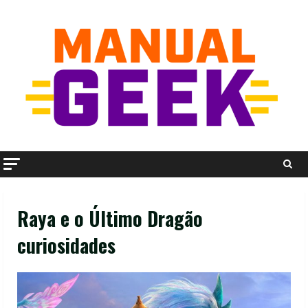
Skip
to
content
Raya e o Último Dragão
curiosidades