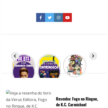
sobre
Raya
e
o
último
Facebook
Twitter
Instagram
YouTube
dragão,
novo
filme
da
Disney+
Resenha: Fogo no Ringue,
de K.C. Carmichael