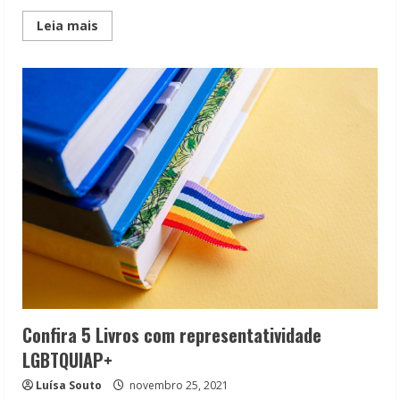
Read
Leia mais
more
about
Entrevista:
Lançamento
e
representatividade
com
Pedro
Rhuas
Confira 5 Livros com representatividade
LGBTQUIAP+
Luísa Souto
novembro 25, 2021