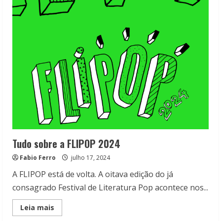
Bienal
do
Livro:
Representatividade
vai
marcar
o
dia
16/06
Tudo sobre a FLIPOP 2024
Fabio Ferro
julho 17, 2024
A FLIPOP está de volta. A oitava edição do já
consagrado Festival de Literatura Pop acontece nos...
Read
Leia mais
more
about