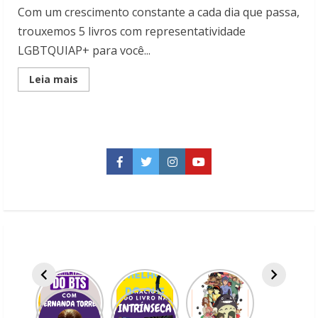
Com um crescimento constante a cada dia que passa,
trouxemos 5 livros com representatividade
LGBTQUIAP+ para você...
Read
Leia mais
more
about
Confira
5
Livros
com
representatividade
LGBTQUIAP+
Facebook
Twitter
Instagram
YouTube