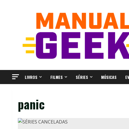
Skip
to
content
LIVROS
FILMES
SÉRIES
MÚSICAS
E
panic