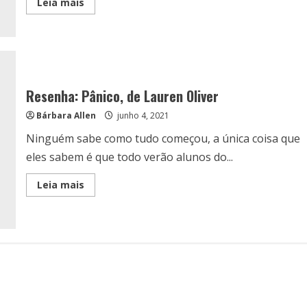
Read
Leia mais
more
about
Séries
disponíveis
no
Prime
Vídeo
baseadas
em
Resenha: Pânico, de Lauren Oliver
livros
Bárbara Allen
junho 4, 2021
Ninguém sabe como tudo começou, a única coisa que
eles sabem é que todo verão alunos do...
Read
Leia mais
more
about
Resenha:
Pânico,
de
Lauren
Oliver