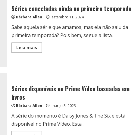
Séries canceladas ainda na primeira temporada
Bárbara Allen
setembro 11, 2024
Sabe aquela série que amamos, mas ela não saiu da
primeira temporada? Pois bem, segue a lista...
Read
Leia mais
more
about
Séries
canceladas
ainda
na
primeira
temporada
Séries disponíveis no Prime Vídeo baseadas em
livros
Bárbara Allen
março 3, 2023
A série do momento é Daisy Jones & The Six e está
disponível no Prime Vídeo. Esta...