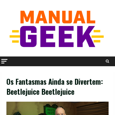
Skip
to
content
Os Fantasmas Ainda se Divertem:
Beetlejuice Beetlejuice