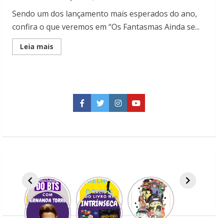
Sendo um dos lançamento mais esperados do ano,
confira o que veremos em “Os Fantasmas Ainda se...
Read
Leia mais
more
about
O
que
veremos
em
“Os
Fantasmas
Facebook
Twitter
Instagram
YouTube
Ainda
se
Divertem:
Beetlejuice
Beetlejuice”?