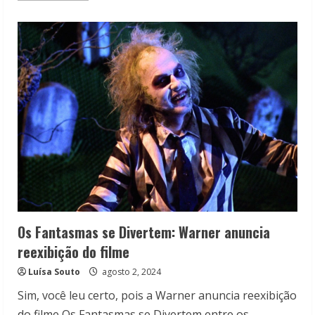
about
Besouro
Suco
e
Beetlejuice:
Eduardo
Sterblitch
e
Michael
Keaton
se
encontram
Os Fantasmas se Divertem: Warner anuncia
reexibição do filme
Luísa Souto
agosto 2, 2024
Sim, você leu certo, pois a Warner anuncia reexibição
do filme Os Fantasmas se Divertem entre os...