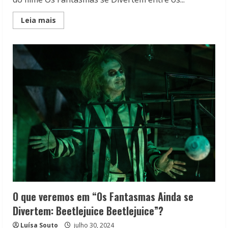
Read
Leia mais
more
about
Os
Fantasmas
se
Divertem:
Warner
anuncia
reexibição
do
filme
O que veremos em “Os Fantasmas Ainda se
Divertem: Beetlejuice Beetlejuice”?
Luísa Souto
julho 30, 2024