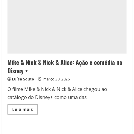
Mike & Nick & Nick & Alice: Ação e comédia no
Disney +
Luísa Souto
março 30, 2026
O filme Mike & Nick & Nick & Alice chegou ao
catálogo do Disney+ como uma das...
Read
Leia mais
more
about
Mike
&
Nick