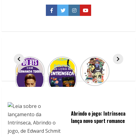
&
Nick
&
Facebook
Twitter
Instagram
YouTube
Alice:
Ação
e
comédia
no
Disney
+
Abrindo o jogo: Intrínseca
lança novo sport romance