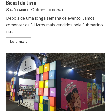
Bienal do Livro
Luísa Souto
dezembro 15, 2021
Depois de uma longa semana de evento, vamos
comentar os 5 Livros mais vendidos pela Submarino
na...
Read
Leia mais
more
about
5
Livros
mais
vendidos
pela
Submarino
na
Bienal
do
Livro