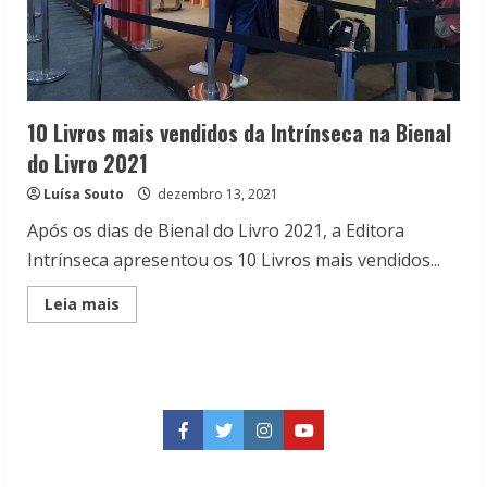
10 Livros mais vendidos da Intrínseca na Bienal
do Livro 2021
Luísa Souto
dezembro 13, 2021
Após os dias de Bienal do Livro 2021, a Editora
Intrínseca apresentou os 10 Livros mais vendidos...
Read
Leia mais
more
about
10
Livros
mais
vendidos
da
Intrínseca
Facebook
Twitter
Instagram
YouTube
na
Bienal
do
Livro