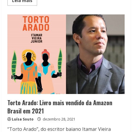
Read
Leia mais
more
about
Os
livros
mais
vendidos
na
Amazon
em
2023
Torto Arado: Livro mais vendido da Amazon
Brasil em 2021
Luísa Souto
dezembro 28, 2021
“Torto Arado”, do escritor baiano Itamar Vieira