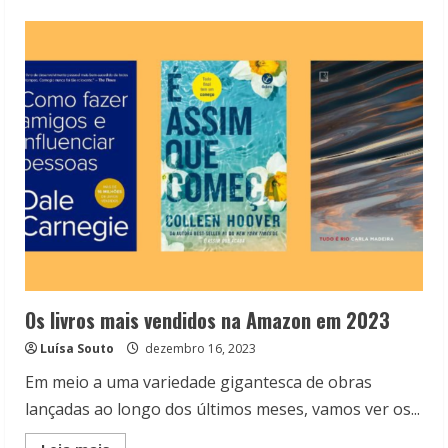
about
Record
tem
oito
livros
nos
mais
vendidos
de
2024
até
aqui
Os livros mais vendidos na Amazon em 2023
Luísa Souto
dezembro 16, 2023
Em meio a uma variedade gigantesca de obras
lançadas ao longo dos últimos meses, vamos ver os...