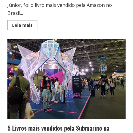
Júnior, foi o livro mais vendido pela Amazon no
Brasil...
Read
Leia mais
more
about
Torto
Arado:
Livro
mais
vendido
da
Amazon
Brasil
em
2021
5 Livros mais vendidos pela Submarino na