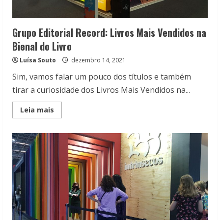
Grupo Editorial Record: Livros Mais Vendidos na
Bienal do Livro
Luísa Souto
dezembro 14, 2021
Sim, vamos falar um pouco dos títulos e também
tirar a curiosidade dos Livros Mais Vendidos na...
Read
Leia mais
more
about
Grupo
Editorial
Record:
Livros
Mais
Vendidos
na
Bienal
do
Livro