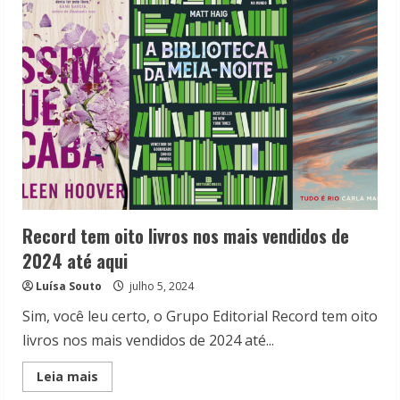
Autêntica
na
Bienal
do
Livro
de
São
Paulo
Record tem oito livros nos mais vendidos de
2024 até aqui
Luísa Souto
julho 5, 2024
Sim, você leu certo, o Grupo Editorial Record tem oito
livros nos mais vendidos de 2024 até...
Read
Leia mais
more