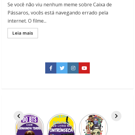
Se você não viu nenhum meme sobre Caixa de
Pássaros, vocês está navegando errado pela
internet. O filme...
Read
Leia mais
more
about
Livro
x
filme:
Caixa
de
Pássaros
Facebook
Twitter
Instagram
YouTube