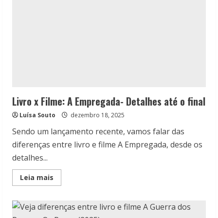
Livro x Filme: A Empregada- Detalhes até o final
Luísa Souto
dezembro 18, 2025
Sendo um lançamento recente, vamos falar das
diferenças entre livro e filme A Empregada, desde os
detalhes...
Read
Leia mais
more
about
Livro
x
Filme:
A