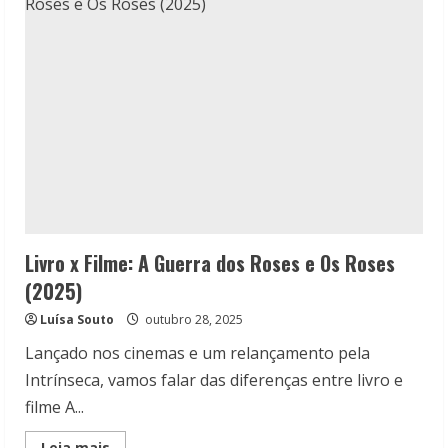
Empregada-
Detalhes
até
o
final
Livro x Filme: A Guerra dos Roses e Os Roses
(2025)
Luísa Souto
outubro 28, 2025
Lançado nos cinemas e um relançamento pela
Intrínseca, vamos falar das diferenças entre livro e
filme A...
Read
Leia mais