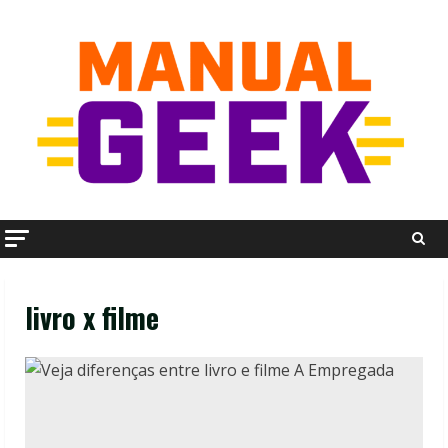
Skip
to
content
livro x filme