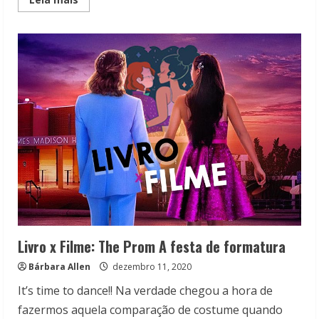
more
about
Livro
x
Filme:
A
Guerra
dos
Roses
e
Os
Roses
(2025)
Livro x Filme: The Prom A festa de formatura
Bárbara Allen
dezembro 11, 2020
It’s time to dance!! Na verdade chegou a hora de
fazermos aquela comparação de costume quando