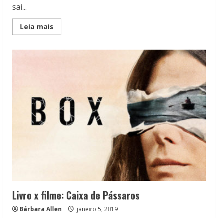
sai...
Read
Leia mais
more
about
Livro
x
Filme:
The
Prom
A
festa
de
formatura
Livro x filme: Caixa de Pássaros
Bárbara Allen
janeiro 5, 2019