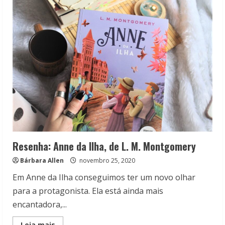
livros
de
Anne
de
Green
Gables,
de
L.
M.
Montgomery
Resenha: Anne da Ilha, de L. M. Montgomery
Bárbara Allen
novembro 25, 2020
Em Anne da Ilha conseguimos ter um novo olhar
para a protagonista. Ela está ainda mais
encantadora,...
Read
Leia mais