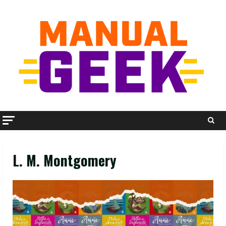
Skip
to
content
L. M. Montgomery