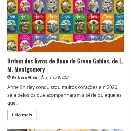
Ordem dos livros de Anne de Green Gables, de L.
M. Montgomery
Bárbara Allen
março 9, 2021
Anne Shirley conquistou muitos corações em 2020,
seja pelos os que acompanharam a série ou aqueles
que...
Read
Leia mais
more
about
Ordem
dos