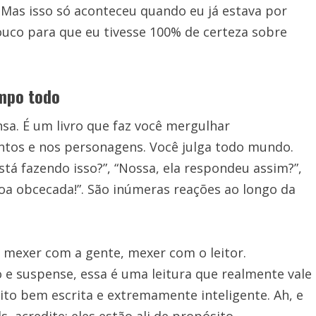
. Mas isso só aconteceu quando eu já estava por
pouco para que eu tivesse 100% de certeza sobre
mpo todo
sa. É um livro que faz você mergulhar
ntos e nos personagens. Você julga todo mundo.
stá fazendo isso?”, “Nossa, ela respondeu assim?”,
oa obcecada!”. São inúmeras reações ao longo da
mexer com a gente, mexer com o leitor.
 e suspense, essa é uma leitura que realmente vale
ito bem escrita e extremamente inteligente. Ah, e
, acredite: eles estão ali de propósito.