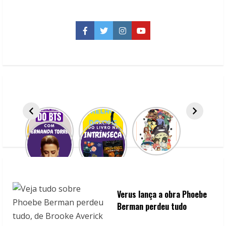
da
música:
4
biografias
Facebook
Twitter
Instagram
YouTube
do
meio
musical
para
você
conhecer
Verus lança a obra Phoebe
Berman perdeu tudo