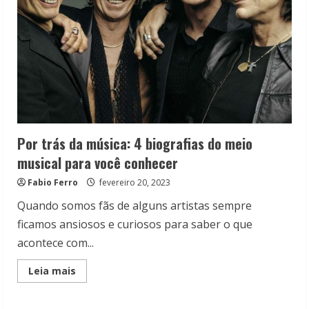
Por trás da música: 4 biografias do meio
musical para você conhecer
Fabio Ferro
fevereiro 20, 2023
Quando somos fãs de alguns artistas sempre
ficamos ansiosos e curiosos para saber o que
acontece com...
Read
Leia mais
more
about
Por
trás