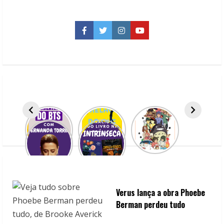
de
Kento
Yamazaki
que
Facebook
Twitter
Instagram
YouTube
você
precisa
conhecer
Verus lança a obra Phoebe
Berman perdeu tudo