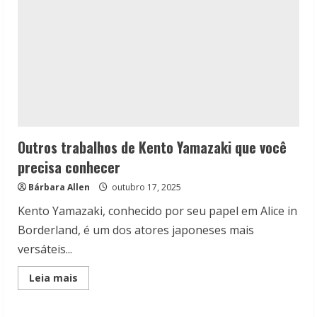
Outros trabalhos de Kento Yamazaki que você
precisa conhecer
Bárbara Allen
outubro 17, 2025
Kento Yamazaki, conhecido por seu papel em Alice in
Borderland, é um dos atores japoneses mais
versáteis...
Read
Leia mais
more
about
Outros
trabalhos